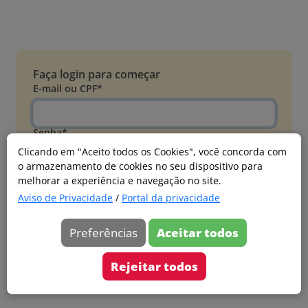
Faça login para começar
E-mail ou CPF*
Senha*
Clicando em "Aceito todos os Cookies", você concorda com
o armazenamento de cookies no seu dispositivo para
Esqueci minha senha
melhorar a experiência e navegação no site.
Entrar
Aviso de Privacidade
/
Portal da privacidade
Acessar com Microsoft
Preferências
Aceitar todos
Ainda não faz parte?
Cadastre-se
Rejeitar todos
Versão 20260805.7