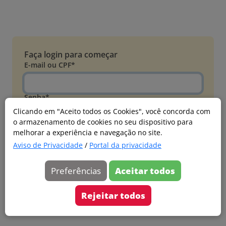
Faça login para começar
E-mail ou CPF*
Senha*
Clicando em "Aceito todos os Cookies", você concorda com
o armazenamento de cookies no seu dispositivo para
Esqueci minha senha
melhorar a experiência e navegação no site.
Entrar
Aviso de Privacidade
/
Portal da privacidade
Acessar com Microsoft
Preferências
Aceitar todos
Ainda não faz parte?
Cadastre-se
Rejeitar todos
Versão 20260805.7