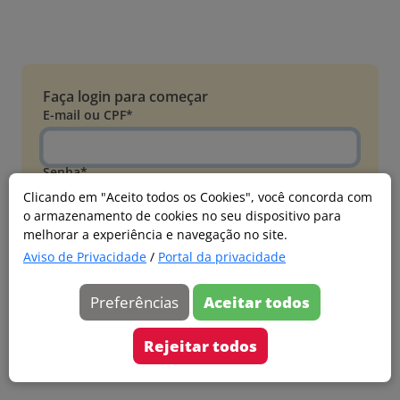
Faça login para começar
E-mail ou CPF*
Senha*
Clicando em "Aceito todos os Cookies", você concorda com
o armazenamento de cookies no seu dispositivo para
Esqueci minha senha
melhorar a experiência e navegação no site.
Entrar
Aviso de Privacidade
/
Portal da privacidade
Acessar com Microsoft
Preferências
Aceitar todos
Ainda não faz parte?
Cadastre-se
Rejeitar todos
Versão 20260805.7