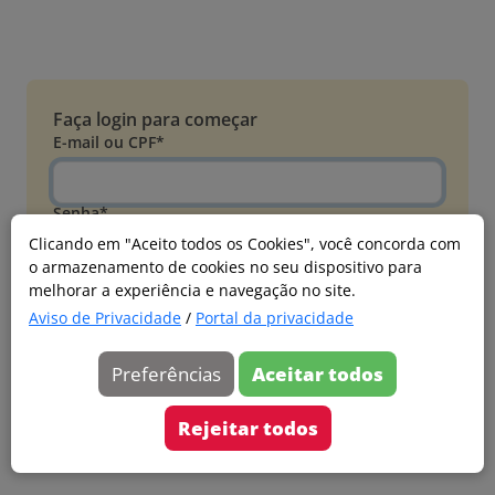
Faça login para começar
E-mail ou CPF*
Senha*
Clicando em "Aceito todos os Cookies", você concorda com
o armazenamento de cookies no seu dispositivo para
Esqueci minha senha
melhorar a experiência e navegação no site.
Entrar
Aviso de Privacidade
/
Portal da privacidade
Acessar com Microsoft
Preferências
Aceitar todos
Ainda não faz parte?
Cadastre-se
Rejeitar todos
Versão 20260805.7