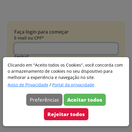
Faça login para começar
E-mail ou CPF*
Senha*
Clicando em "Aceito todos os Cookies", você concorda com
o armazenamento de cookies no seu dispositivo para
Esqueci minha senha
melhorar a experiência e navegação no site.
Entrar
Aviso de Privacidade
/
Portal da privacidade
Acessar com Microsoft
Preferências
Aceitar todos
Ainda não faz parte?
Cadastre-se
Rejeitar todos
Versão 20260805.7