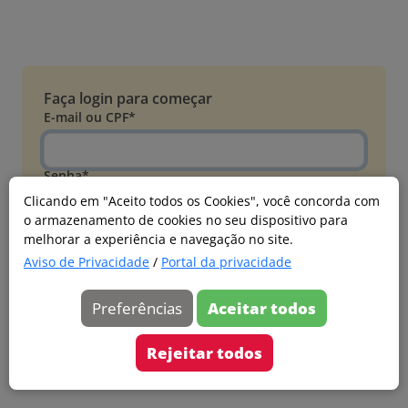
Faça login para começar
E-mail ou CPF*
Senha*
Clicando em "Aceito todos os Cookies", você concorda com
o armazenamento de cookies no seu dispositivo para
Esqueci minha senha
melhorar a experiência e navegação no site.
Entrar
Aviso de Privacidade
/
Portal da privacidade
Acessar com Microsoft
Preferências
Aceitar todos
Ainda não faz parte?
Cadastre-se
Rejeitar todos
Versão 20260805.7