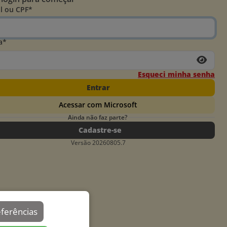
l ou CPF*
a*
Esqueci minha senha
Entrar
Acessar com Microsoft
Ainda não faz parte?
Cadastre-se
Versão 20260805.7
eferências