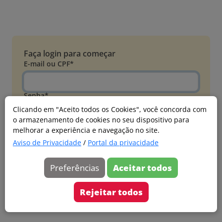
Faça login para começar
E-mail ou CPF*
Senha*
Clicando em "Aceito todos os Cookies", você concorda com
o armazenamento de cookies no seu dispositivo para
Esqueci minha senha
melhorar a experiência e navegação no site.
Entrar
Aviso de Privacidade
/
Portal da privacidade
Acessar com Microsoft
Preferências
Aceitar todos
Ainda não faz parte?
Cadastre-se
Rejeitar todos
Versão 20260805.7