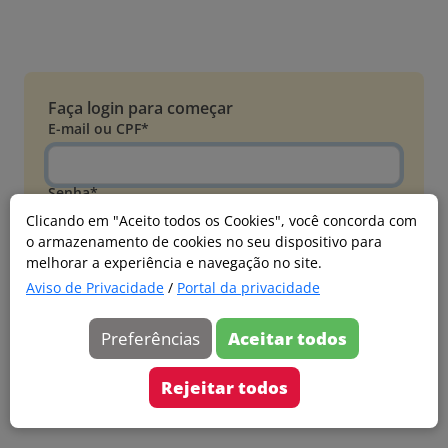
Faça login para começar
E-mail ou CPF*
Senha*
Clicando em "Aceito todos os Cookies", você concorda com
o armazenamento de cookies no seu dispositivo para
Esqueci minha senha
melhorar a experiência e navegação no site.
Entrar
Aviso de Privacidade
/
Portal da privacidade
Acessar com Microsoft
Preferências
Aceitar todos
Ainda não faz parte?
Cadastre-se
Rejeitar todos
Versão 20260805.7