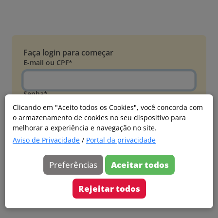
Faça login para começar
E-mail ou CPF*
Senha*
Clicando em "Aceito todos os Cookies", você concorda com
o armazenamento de cookies no seu dispositivo para
Esqueci minha senha
melhorar a experiência e navegação no site.
Entrar
Aviso de Privacidade
/
Portal da privacidade
Acessar com Microsoft
Preferências
Aceitar todos
Ainda não faz parte?
Cadastre-se
Rejeitar todos
Versão 20260805.7