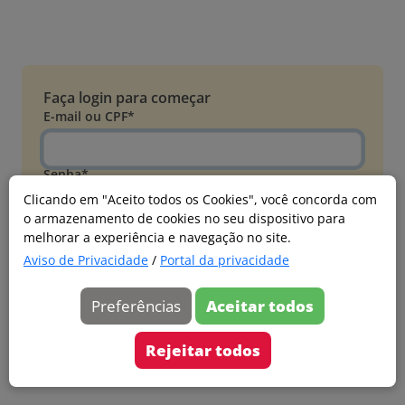
Faça login para começar
E-mail ou CPF*
Senha*
Clicando em "Aceito todos os Cookies", você concorda com
o armazenamento de cookies no seu dispositivo para
Esqueci minha senha
melhorar a experiência e navegação no site.
Entrar
Aviso de Privacidade
/
Portal da privacidade
Acessar com Microsoft
Preferências
Aceitar todos
Ainda não faz parte?
Cadastre-se
Rejeitar todos
Versão 20260805.7