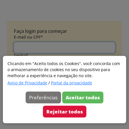
Faça login para começar
E-mail ou CPF*
Senha*
Clicando em "Aceito todos os Cookies", você concorda com
o armazenamento de cookies no seu dispositivo para
Esqueci minha senha
melhorar a experiência e navegação no site.
Entrar
Aviso de Privacidade
/
Portal da privacidade
Acessar com Microsoft
Preferências
Aceitar todos
Ainda não faz parte?
Cadastre-se
Rejeitar todos
Versão 20260805.7