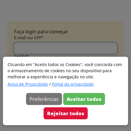
Faça login para começar
E-mail ou CPF*
Senha*
Clicando em "Aceito todos os Cookies", você concorda com
o armazenamento de cookies no seu dispositivo para
Esqueci minha senha
melhorar a experiência e navegação no site.
Entrar
Aviso de Privacidade
/
Portal da privacidade
Acessar com Microsoft
Preferências
Aceitar todos
Ainda não faz parte?
Cadastre-se
Rejeitar todos
Versão 20260805.7