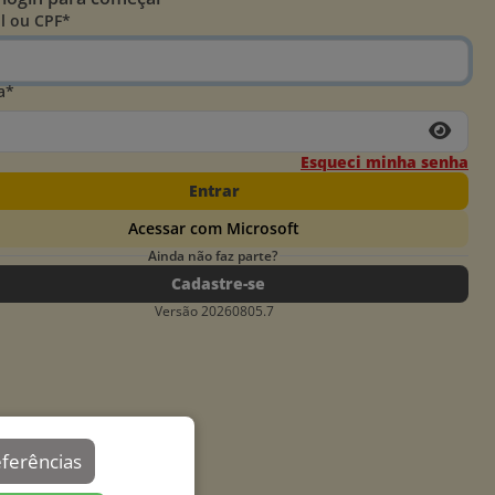
l ou CPF*
a*
Esqueci minha senha
Entrar
Acessar com Microsoft
Ainda não faz parte?
Cadastre-se
Versão 20260805.7
eferências