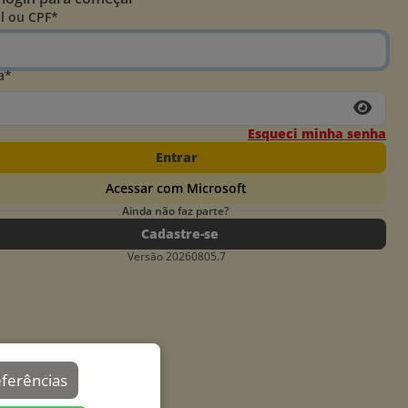
l ou CPF*
a*
Esqueci minha senha
Entrar
Acessar com Microsoft
Ainda não faz parte?
Cadastre-se
Versão 20260805.7
eferências