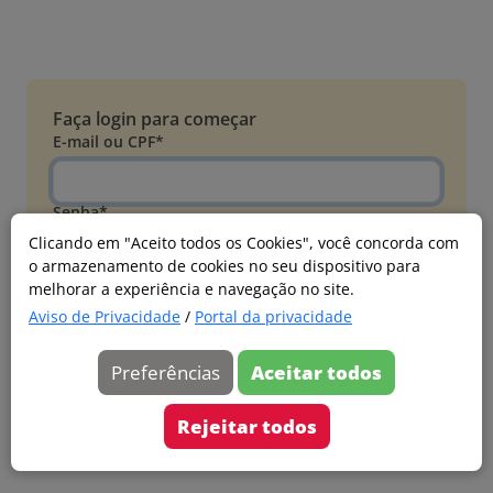
Faça login para começar
E-mail ou CPF*
Senha*
Clicando em "Aceito todos os Cookies", você concorda com
o armazenamento de cookies no seu dispositivo para
Esqueci minha senha
melhorar a experiência e navegação no site.
Entrar
Aviso de Privacidade
/
Portal da privacidade
Acessar com Microsoft
Preferências
Aceitar todos
Ainda não faz parte?
Cadastre-se
Rejeitar todos
Versão 20260805.7