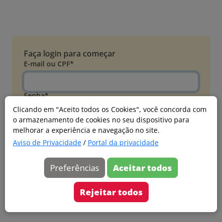
Faça login para começar
E-mail ou CPF*
Senha*
Clicando em "Aceito todos os Cookies", você concorda com
o armazenamento de cookies no seu dispositivo para
Esqueci minha senha
melhorar a experiência e navegação no site.
Entrar
Aviso de Privacidade
/
Portal da privacidade
Acessar com Microsoft
Preferências
Aceitar todos
Ainda não faz parte?
Cadastre-se
Rejeitar todos
Versão 20260805.7