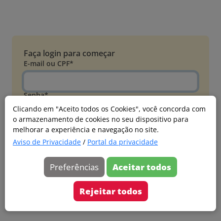
Faça login para começar
E-mail ou CPF*
Senha*
Clicando em "Aceito todos os Cookies", você concorda com
o armazenamento de cookies no seu dispositivo para
Esqueci minha senha
melhorar a experiência e navegação no site.
Entrar
Aviso de Privacidade
/
Portal da privacidade
Acessar com Microsoft
Preferências
Aceitar todos
Ainda não faz parte?
Cadastre-se
Rejeitar todos
Versão 20260805.7