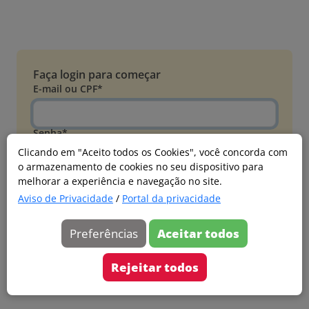
Faça login para começar
E-mail ou CPF*
Senha*
Clicando em "Aceito todos os Cookies", você concorda com
o armazenamento de cookies no seu dispositivo para
Esqueci minha senha
melhorar a experiência e navegação no site.
Entrar
Aviso de Privacidade
/
Portal da privacidade
Acessar com Microsoft
Preferências
Aceitar todos
Ainda não faz parte?
Cadastre-se
Rejeitar todos
Versão 20260805.7