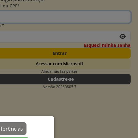
l ou CPF*
a*
Esqueci minha senha
Entrar
Acessar com Microsoft
Ainda não faz parte?
Cadastre-se
Versão 20260805.7
eferências