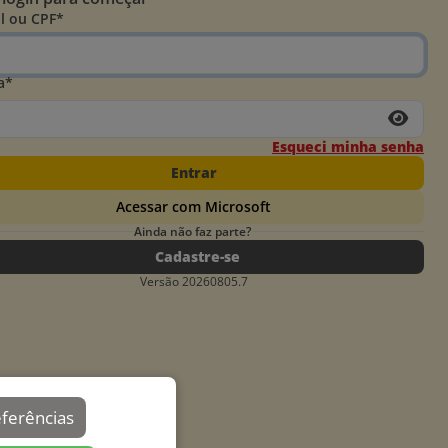
l ou CPF*
a*
Esqueci minha senha
Entrar
Acessar com Microsoft
Ainda não faz parte?
Cadastre-se
Versão 20260805.7
eferências