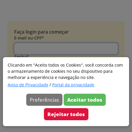
Faça login para começar
E-mail ou CPF*
Senha*
Clicando em "Aceito todos os Cookies", você concorda com
o armazenamento de cookies no seu dispositivo para
Esqueci minha senha
melhorar a experiência e navegação no site.
Entrar
Aviso de Privacidade
/
Portal da privacidade
Acessar com Microsoft
Preferências
Aceitar todos
Ainda não faz parte?
Cadastre-se
Rejeitar todos
Versão 20260805.7