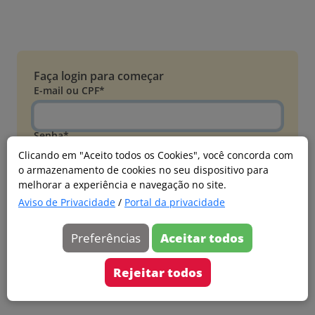
Faça login para começar
E-mail ou CPF*
Senha*
Clicando em "Aceito todos os Cookies", você concorda com
o armazenamento de cookies no seu dispositivo para
Esqueci minha senha
melhorar a experiência e navegação no site.
Entrar
Aviso de Privacidade
/
Portal da privacidade
Acessar com Microsoft
Preferências
Aceitar todos
Ainda não faz parte?
Cadastre-se
Rejeitar todos
Versão 20260805.7