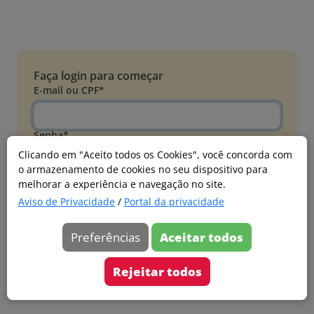
Faça login para começar
E-mail ou CPF*
Senha*
Clicando em "Aceito todos os Cookies", você concorda com
o armazenamento de cookies no seu dispositivo para
Esqueci minha senha
melhorar a experiência e navegação no site.
Entrar
Aviso de Privacidade
/
Portal da privacidade
Acessar com Microsoft
Preferências
Aceitar todos
Ainda não faz parte?
Cadastre-se
Rejeitar todos
Versão 20260805.7