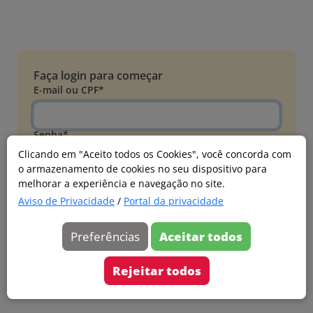
Faça login para começar
E-mail ou CPF*
Senha*
Clicando em "Aceito todos os Cookies", você concorda com
o armazenamento de cookies no seu dispositivo para
Esqueci minha senha
melhorar a experiência e navegação no site.
Entrar
Aviso de Privacidade
/
Portal da privacidade
Acessar com Microsoft
Preferências
Aceitar todos
Ainda não faz parte?
Cadastre-se
Rejeitar todos
Versão 20260805.7