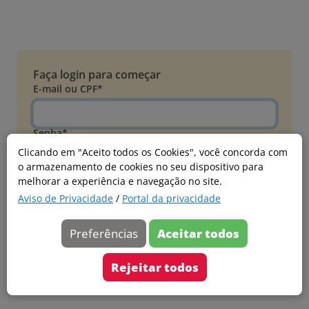
Faça login para começar
E-mail ou CPF*
Senha*
Clicando em "Aceito todos os Cookies", você concorda com
o armazenamento de cookies no seu dispositivo para
Esqueci minha senha
melhorar a experiência e navegação no site.
Entrar
Aviso de Privacidade
/
Portal da privacidade
Acessar com Microsoft
Preferências
Aceitar todos
Ainda não faz parte?
Cadastre-se
Rejeitar todos
Versão 20260805.7