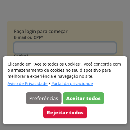
Faça login para começar
E-mail ou CPF*
Senha*
Clicando em "Aceito todos os Cookies", você concorda com
o armazenamento de cookies no seu dispositivo para
Esqueci minha senha
melhorar a experiência e navegação no site.
Entrar
Aviso de Privacidade
/
Portal da privacidade
Acessar com Microsoft
Preferências
Aceitar todos
Ainda não faz parte?
Cadastre-se
Rejeitar todos
Versão 20260805.7