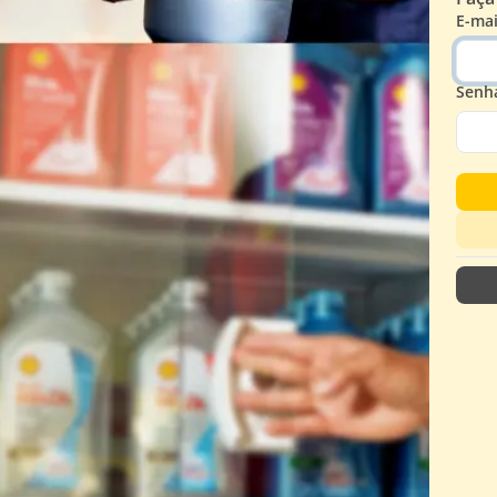
E-mai
Senh