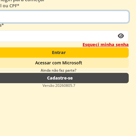
l ou CPF*
a*
Esqueci minha senha
Entrar
Acessar com Microsoft
Ainda não faz parte?
Cadastre-se
Versão 20260805.7