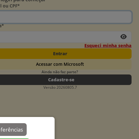
l ou CPF*
a*
Esqueci minha senha
Entrar
Acessar com Microsoft
Ainda não faz parte?
Cadastre-se
Versão 20260805.7
eferências