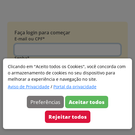
Faça login para começar
E-mail ou CPF*
Senha*
Clicando em "Aceito todos os Cookies", você concorda com
o armazenamento de cookies no seu dispositivo para
Esqueci minha senha
melhorar a experiência e navegação no site.
Entrar
Aviso de Privacidade
/
Portal da privacidade
Acessar com Microsoft
Preferências
Aceitar todos
Ainda não faz parte?
Cadastre-se
Rejeitar todos
Versão 20260805.7