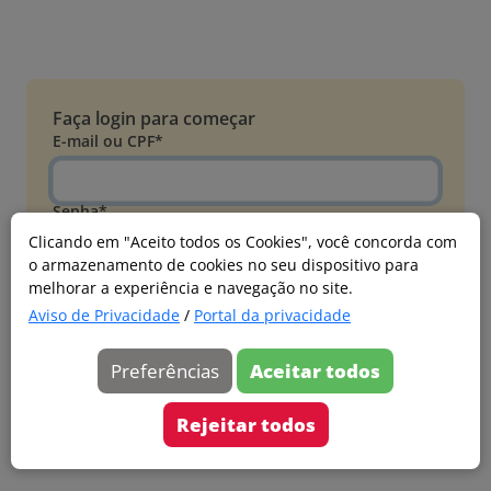
Faça login para começar
E-mail ou CPF*
Senha*
Clicando em "Aceito todos os Cookies", você concorda com
o armazenamento de cookies no seu dispositivo para
Esqueci minha senha
melhorar a experiência e navegação no site.
Entrar
Aviso de Privacidade
/
Portal da privacidade
Acessar com Microsoft
Preferências
Aceitar todos
Ainda não faz parte?
Cadastre-se
Rejeitar todos
Versão 20260805.7