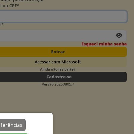
l ou CPF*
a*
Esqueci minha senha
Entrar
Acessar com Microsoft
Ainda não faz parte?
Cadastre-se
Versão 20260805.7
eferências