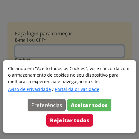
Faça login para começar
E-mail ou CPF*
Senha*
Clicando em "Aceito todos os Cookies", você concorda com
o armazenamento de cookies no seu dispositivo para
Esqueci minha senha
melhorar a experiência e navegação no site.
Entrar
Aviso de Privacidade
/
Portal da privacidade
Acessar com Microsoft
Preferências
Aceitar todos
Ainda não faz parte?
Cadastre-se
Rejeitar todos
Versão 20260805.7