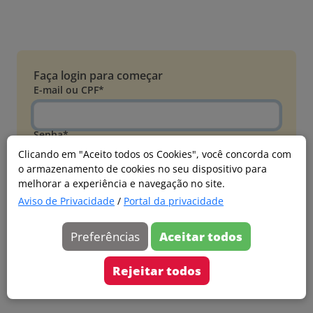
Faça login para começar
E-mail ou CPF*
Senha*
Clicando em "Aceito todos os Cookies", você concorda com
o armazenamento de cookies no seu dispositivo para
Esqueci minha senha
melhorar a experiência e navegação no site.
Entrar
Aviso de Privacidade
/
Portal da privacidade
Acessar com Microsoft
Preferências
Aceitar todos
Ainda não faz parte?
Cadastre-se
Rejeitar todos
Versão 20260805.7