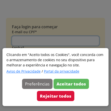
Faça login para começar
E-mail ou CPF*
Senha*
Clicando em "Aceito todos os Cookies", você concorda com
o armazenamento de cookies no seu dispositivo para
Esqueci minha senha
melhorar a experiência e navegação no site.
Entrar
Aviso de Privacidade
/
Portal da privacidade
Acessar com Microsoft
Preferências
Aceitar todos
Ainda não faz parte?
Cadastre-se
Rejeitar todos
Versão 20260805.7