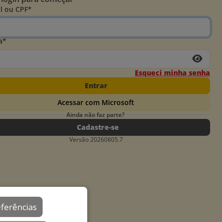
l ou CPF*
a*
Esqueci minha senha
Entrar
Acessar com Microsoft
Ainda não faz parte?
Cadastre-se
Versão 20260805.7
eferências