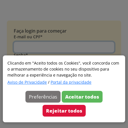
Faça login para começar
E-mail ou CPF*
Senha*
Clicando em "Aceito todos os Cookies", você concorda com
o armazenamento de cookies no seu dispositivo para
Esqueci minha senha
melhorar a experiência e navegação no site.
Entrar
Aviso de Privacidade
/
Portal da privacidade
Acessar com Microsoft
Preferências
Aceitar todos
Ainda não faz parte?
Cadastre-se
Rejeitar todos
Versão 20260805.7