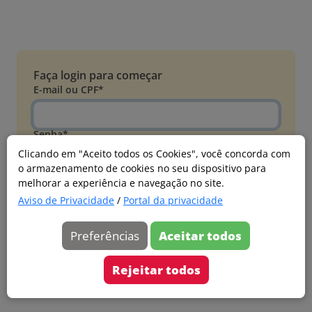
Faça login para começar
E-mail ou CPF*
Senha*
Clicando em "Aceito todos os Cookies", você concorda com
o armazenamento de cookies no seu dispositivo para
Esqueci minha senha
melhorar a experiência e navegação no site.
Entrar
Aviso de Privacidade
/
Portal da privacidade
Acessar com Microsoft
Preferências
Aceitar todos
Ainda não faz parte?
Cadastre-se
Rejeitar todos
Versão 20260805.7