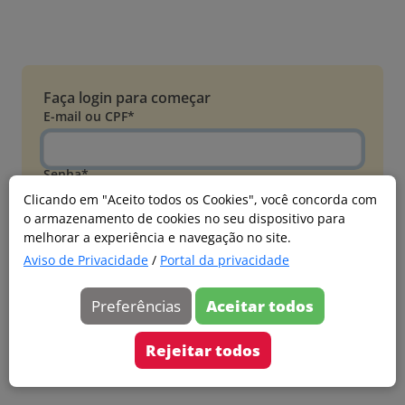
Faça login para começar
E-mail ou CPF*
Senha*
Clicando em "Aceito todos os Cookies", você concorda com
o armazenamento de cookies no seu dispositivo para
Esqueci minha senha
melhorar a experiência e navegação no site.
Entrar
Aviso de Privacidade
/
Portal da privacidade
Acessar com Microsoft
Preferências
Aceitar todos
Ainda não faz parte?
Cadastre-se
Rejeitar todos
Versão 20260805.7