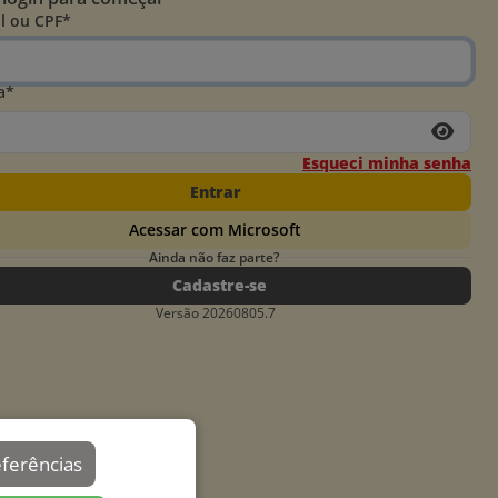
l ou CPF*
a*
Esqueci minha senha
Entrar
Acessar com Microsoft
Ainda não faz parte?
Cadastre-se
Versão 20260805.7
eferências