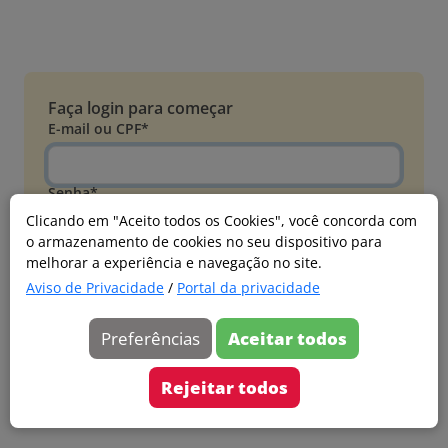
Faça login para começar
E-mail ou CPF*
Senha*
Clicando em "Aceito todos os Cookies", você concorda com
o armazenamento de cookies no seu dispositivo para
Esqueci minha senha
melhorar a experiência e navegação no site.
Entrar
Aviso de Privacidade
/
Portal da privacidade
Acessar com Microsoft
Preferências
Aceitar todos
Ainda não faz parte?
Cadastre-se
Rejeitar todos
Versão 20260805.7