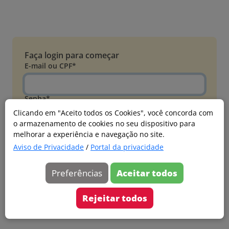
Faça login para começar
E-mail ou CPF*
Senha*
Clicando em "Aceito todos os Cookies", você concorda com
o armazenamento de cookies no seu dispositivo para
Esqueci minha senha
melhorar a experiência e navegação no site.
Entrar
Aviso de Privacidade
/
Portal da privacidade
Acessar com Microsoft
Preferências
Aceitar todos
Ainda não faz parte?
Cadastre-se
Rejeitar todos
Versão 20260805.7