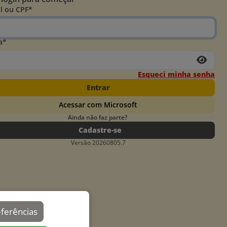
l ou CPF*
a*
Esqueci minha senha
Entrar
Acessar com Microsoft
Ainda não faz parte?
Cadastre-se
Versão 20260805.7
eferências