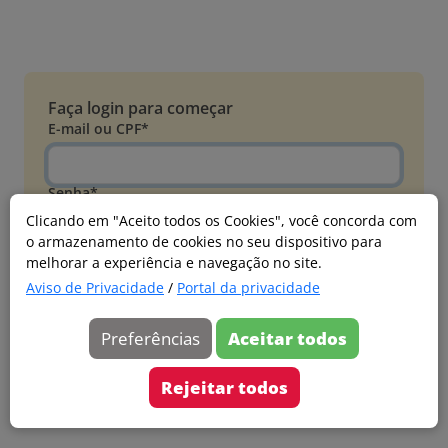
Faça login para começar
E-mail ou CPF*
Senha*
Clicando em "Aceito todos os Cookies", você concorda com
o armazenamento de cookies no seu dispositivo para
Esqueci minha senha
melhorar a experiência e navegação no site.
Entrar
Aviso de Privacidade
/
Portal da privacidade
Acessar com Microsoft
Preferências
Aceitar todos
Ainda não faz parte?
Cadastre-se
Rejeitar todos
Versão 20260805.7