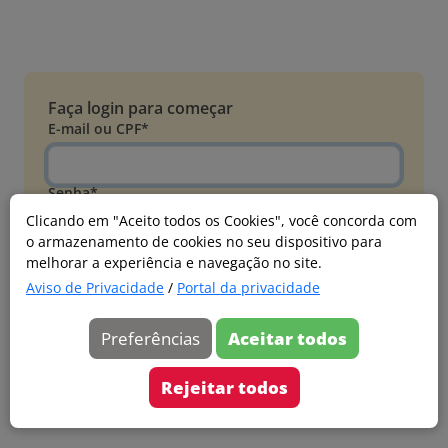
Faça login para começar
E-mail ou CPF*
Senha*
Clicando em "Aceito todos os Cookies", você concorda com
o armazenamento de cookies no seu dispositivo para
Esqueci minha senha
melhorar a experiência e navegação no site.
Entrar
Aviso de Privacidade
/
Portal da privacidade
Acessar com Microsoft
Preferências
Aceitar todos
Ainda não faz parte?
Cadastre-se
Rejeitar todos
Versão 20260805.7