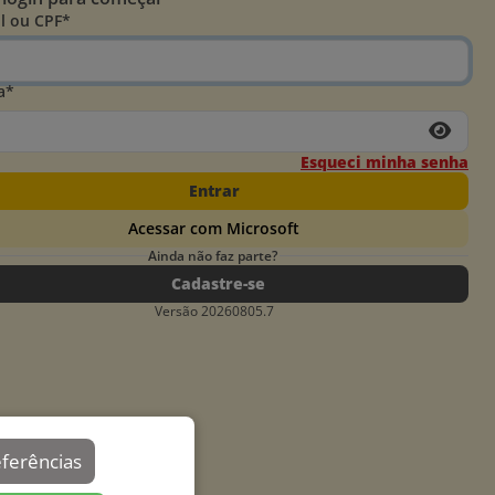
l ou CPF*
a*
Esqueci minha senha
Entrar
Acessar com Microsoft
Ainda não faz parte?
Cadastre-se
Versão 20260805.7
eferências