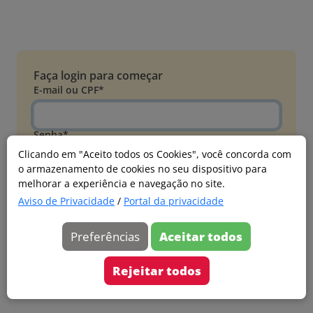
Faça login para começar
E-mail ou CPF*
Senha*
Clicando em "Aceito todos os Cookies", você concorda com
o armazenamento de cookies no seu dispositivo para
Esqueci minha senha
melhorar a experiência e navegação no site.
Entrar
Aviso de Privacidade
/
Portal da privacidade
Acessar com Microsoft
Preferências
Aceitar todos
Ainda não faz parte?
Cadastre-se
Rejeitar todos
Versão 20260805.7