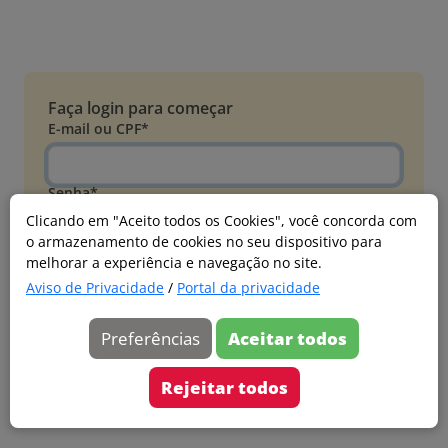
Faça login para começar
E-mail ou CPF*
Senha*
Clicando em "Aceito todos os Cookies", você concorda com
o armazenamento de cookies no seu dispositivo para
Esqueci minha senha
melhorar a experiência e navegação no site.
Entrar
Aviso de Privacidade
/
Portal da privacidade
Acessar com Microsoft
Preferências
Aceitar todos
Ainda não faz parte?
Cadastre-se
Rejeitar todos
Versão 20260805.7