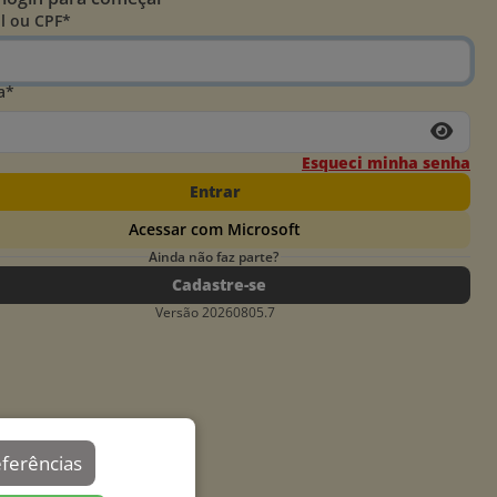
l ou CPF*
a*
Esqueci minha senha
Entrar
Acessar com Microsoft
Ainda não faz parte?
Cadastre-se
Versão 20260805.7
eferências