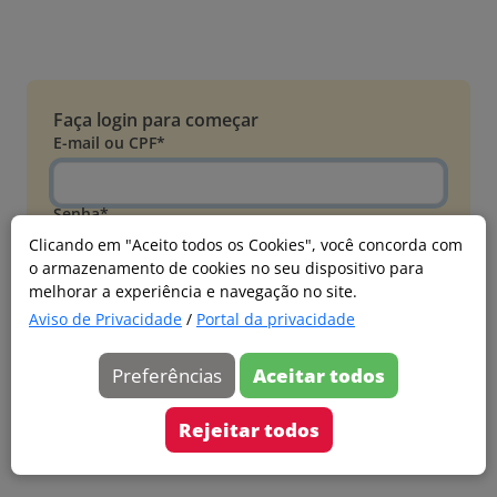
Faça login para começar
E-mail ou CPF*
Senha*
Clicando em "Aceito todos os Cookies", você concorda com
o armazenamento de cookies no seu dispositivo para
Esqueci minha senha
melhorar a experiência e navegação no site.
Entrar
Aviso de Privacidade
/
Portal da privacidade
Acessar com Microsoft
Preferências
Aceitar todos
Ainda não faz parte?
Cadastre-se
Rejeitar todos
Versão 20260805.7